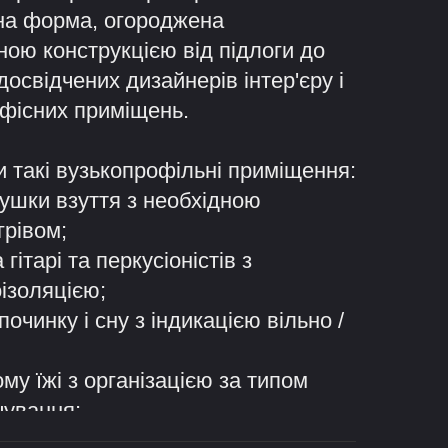
на форма, огороджена
ою конструкцією від підлоги до
досвідчених дизайнерів інтер'єру і
офісних приміщень.
 такі вузькопрофільні приміщення:
ушки взуття з необхідною
грівом;
 гітарі та перкусіоністів з
ізоляцією;
очинку і сну з індикацією вільно /
му їжі з організацією за типом
чування;
ooth для розмов по телефону і