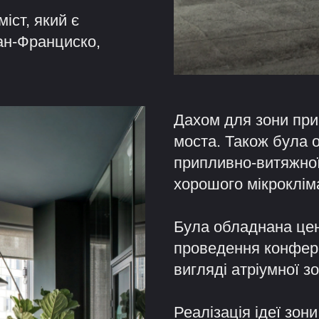
іст, який є
ан-Франциско,
ння зон для
Дахом для зони при
ту, які були
моста. Також була 
припливно-витяжної
хорошого мікроклім
Була обладнана цен
проведення конферен
вигляді атріумної зо
Реалізація ідеї зо