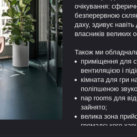
очікування: сферич
безперервною склян
даху, здивує навіть 
власників великих 
Також ми обладнали
приміщення для с
вентиляцією і піді
кімната для гри на
поліпшеною звуко
nap rooms для відп
зайнято;
велика зона прийо
громадського хар
2-місцеві phone b