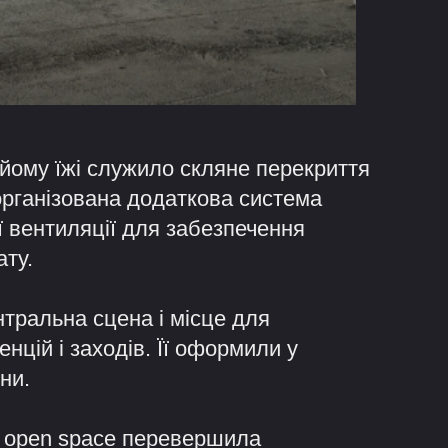
йому їжі служило скляне перекриття
організована додаткова система
 вентиляції для забезпечення
ату.
тральна сцена і місце для
цій і заходів. Її оформили у
ни.
ни open space перевершила