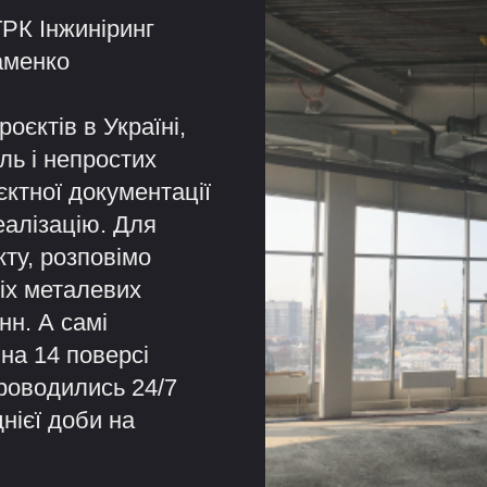
ТРК Інжиніринг
аменко
оєктів в Україні,
ль і непростих
єктної документації
реалізацію. Для
кту, розповімо
сіх металевих
нн. А самі
 на 14 поверсі
проводились 24/7
нієї доби на