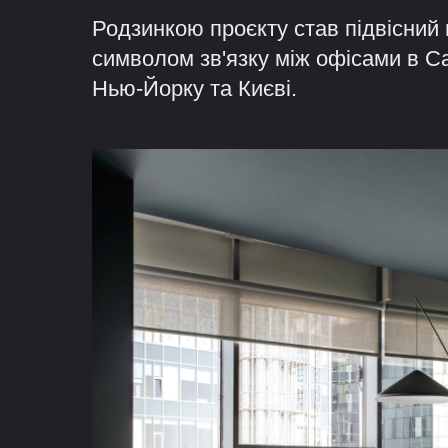
Родзинкою проєкту став підвісний м
символом зв'язку між офісами в С
Нью-Йорку та Києві.
Даний проєкт передбачав обладна
відпочинку на окремих ділянках мос
дахами переговорних кімнат.