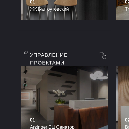
01
0
ЖК Баггоутовский
T
02
УПРАВЛЕНИЕ
ПРОЕКТАМИ
01
0
Arzinger БЦ Сенатор
B